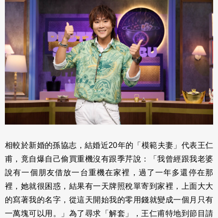
相較於新婚的孫協志，結婚近20年的「模範夫妻」代表王仁
甫，竟自爆自己偷買重機沒有跟季芹說：「我曾經跟我老婆
說有一個朋友借放一台重機在家裡，過了一年多還停在那
裡，她就很困惑，結果有一天牌照稅單寄到家裡，上面大大
的寫著我的名字，從這天開始我的零用錢就變成一個月只有
一萬塊可以用。」為了尋求「解套」，王仁甫特地到節目請