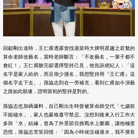
回顧剛出道時，王仁甫透露曾找過當時大牌明星趨之若鶩的
算命老師改藝名，當時老師斷言：「不改藝名，一輩子都不
會紅！」王仁甫聽完卻選擇堅持己見，他告訴經紀人：「這
名字是家人給的，而且很少撞名，我想堅持用『王仁甫』這
個名字走下去。」孫協志則在一旁補充，看到仁甫如今演藝
之路如此順遂，證明當初的堅持是對的。
孫協志也加碼爆料，自己剛出生時曾被算命師交代「七歲前
不能碰水」，家人也嚴格遵守禁忌。沒想到後來入行工作大
多與「水」結緣，曾為了外景節目挑戰水上樂園，讓他極度
恐慌，孫協志苦笑回憶：「因為小時候沒碰過水，我不擅長