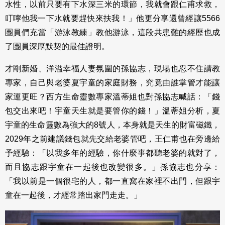
水性，以前只要有下水深三米的環節，我就會跟仁甫求救，
叮嚀他我一下水就要趕快來扶我！」他更分享還曾經讓5566
團員們充當「游泳教練」教他游泳，這段共患難的經歷也成
了團員深厚默契的最佳證明。
才剛新婚、洋溢幸福人妻氛圍的孫協志，現場也忍不住請教
專家，自己與老婆夏宇童的家庭財務，究竟由誰掌管才能讓
家運更旺？西方生命靈數專家溫蒂姐也對孫協志喊話：「錢
包交出來吧！宇童天生就是要管你的錢！」溫蒂姐分析，夏
宇童的生命靈數為強大的8號人，本身就是天生的財富磁鐵，
2029年之前建議錢包就先交給老婆管吧，王仁甫也在旁邊給
予經驗：「以我多年的經驗，你什麼事都聽老婆的就對了，
而且協志跟宇童在一起後也改變很多。」孫協志也分享：
「我以前是一個很宅的人，都一直窩在家裡不出門，但跟宇
童在一起後，才經常踏出家門走走。」