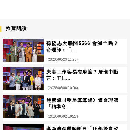
推薦閱讀
孫協志大膽問5566 會滅亡嗎？
命理師：「...
(2026/06/23 11:28)
夫妻工作容易有摩擦？詹惟中斷
言：王仁...
(2026/06/08 10:04)
熊熊錄《明星算算鍋》遭命理師
「精準命...
(2026/06/02 10:27)
李新遭命理師斷言「16年後會改