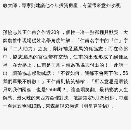
教大師，專家則建議他今年投資房產，有望帶來意外收穫。
孫協志與王仁甫合作近20年，個性一冷一熱卻極具默契，大
師詹惟中現場從姓名學角度神解：「仁甫名字中的『仁』字
有『二人助力』之意，剛好補足屬馬的孫協志；而在命盤
中，協志屬馬的宮位帶有空劫，仁甫的出現形成了絕佳互
補，在命格上，仁甫是非常甘願為孫協志付出的！」此話一
出，讓孫協志感動喊話：「不管如何，我都不會丟下你，56
我們單飛不解散！」王仁甫則搞笑補槍：「所以意思是最後
只剩我們兩個，也是5566嗎？」讓全場笑翻。最精彩的人生
解惑、最火辣的東西方命理對決，敬請鎖定5月25日起，每週
一至週五晚間10點，東森超視33頻道《明星算算鍋》。