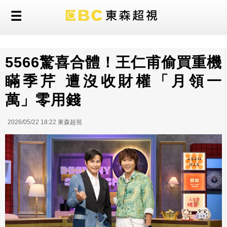
5566驚喜合體！王仁甫偷買重機
瞞季芹 遭沒收財權「月領一
萬」零用錢
2026/05/22 18:22 東森超視