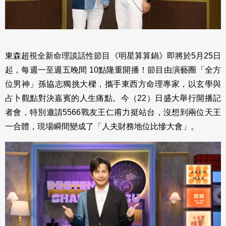
東森超視全新命理談話性節目《明星算算鍋》即將於5月25日
起，每週一至週五晚間 10點隆重開播！節目由演藝圈「全方
位男神」孫協志獨挑大樑，攜手東西方命理專家，以玄學與
占卜觀點對決嘉賓的人生痛點。今（22）日盛大舉行開播記
者會，特別邀請5566戰友王仁甫力挺站台，沒想到兩位天王
一合體，現場瞬間變成了「人夫財務地位比慘大會」。