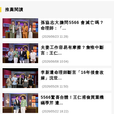
推薦閱讀
孫協志大膽問5566 會滅亡嗎？
命理師：「...
(2026/06/23 11:28)
夫妻工作容易有摩擦？詹惟中斷
言：王仁...
(2026/06/08 10:04)
李新遭命理師斷言「16年後會改
嫁」沈世...
(2026/05/26 11:50)
5566驚喜合體！王仁甫偷買重機
瞞季芹 遭...
(2026/05/22 18:22)