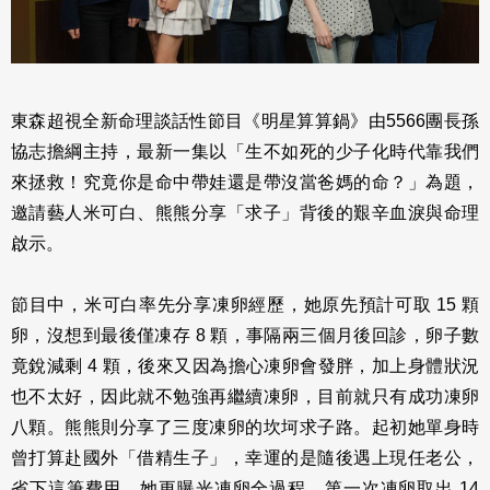
東森超視全新命理談話性節目《明星算算鍋》由5566團長孫
協志擔綱主持，最新一集以「生不如死的少子化時代靠我們
來拯救！究竟你是命中帶娃還是帶沒當爸媽的命？」為題，
邀請藝人米可白、熊熊分享「求子」背後的艱辛血淚與命理
啟示。
節目中，米可白率先分享凍卵經歷，她原先預計可取 15 顆
卵，沒想到最後僅凍存 8 顆，事隔兩三個月後回診，卵子數
竟銳減剩 4 顆，後來又因為擔心凍卵會發胖，加上身體狀況
也不太好，因此就不勉強再繼續凍卵，目前就只有成功凍卵
八顆。熊熊則分享了三度凍卵的坎坷求子路。起初她單身時
曾打算赴國外「借精生子」，幸運的是隨後遇上現任老公，
省下這筆費用。她更曝光凍卵全過程，第一次凍卵取出 14