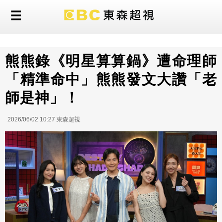
熊熊錄《明星算算鍋》遭命理師
「精準命中」熊熊發文大讚「老
師是神」！
2026/06/02 10:27 東森超視