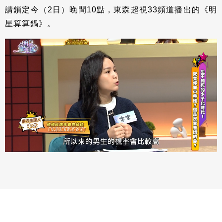
請鎖定今（2日）晚間10點，東森超視33頻道播出的《明
星算算鍋》。