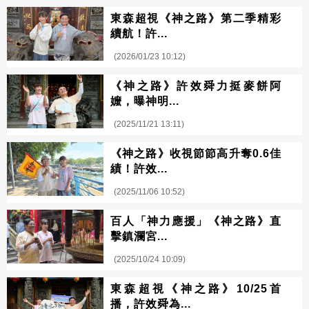
東森超視《神之路》第二季精彩
續航！許...
(2026/01/23 10:12)
《神之路》許效舜力挺麥餅阿
嬤，曝神明...
(2025/11/21 13:11)
《神之路》收視節節高升奪0.6佳
績！許效...
(2025/11/06 10:52)
百人「神力應援」《神之路》直
擊鎮瀾宮...
(2025/10/24 10:09)
東森超視《神之路》10/25首
播，許效舜為...