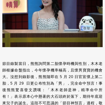
節目錄製當日，熊熊詢問第二胎懷孕時機與性別，木木老
師根據命盤指出，今年懷孕機率極高，且懷男寶寶的機會
大。沒想到錄影後，熊熊隨即在 5 月 20 日官宣懷上第二
胎，5 月 29 日更公布性別為「男」，完全命中預言！事
後熊熊驚喜發文讚嘆：「木木老師是神，精準命中所
有！」表示原本心中懸著的大石頭終於落下，期待年底迎
來兒子的誕生。這段不可思議的「節目神預言」過程，敬