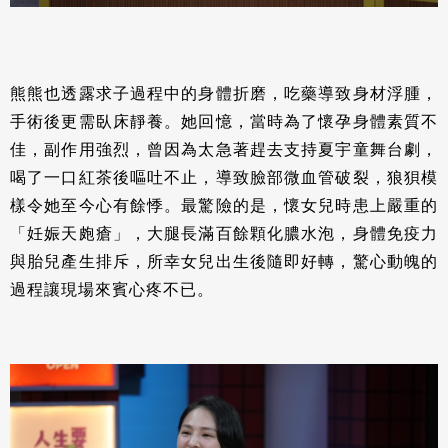
熊熊也透露求子過程中的身體折磨，吃藥導致身材浮腫，
手術後更需臥床靜養。她回憶，當時為了懷孕身體素質不
佳，副作用強烈，曾因為太急著趕去支持夏宇童舞台劇，
喝了一口紅茶後嘔吐不止，導致臉部微血管破裂，狼狽模
樣令她至今心有餘悸。最驚險的是，懷女兒時患上嚴重的
「妊娠天皰瘡」，大腿長滿百餘顆化膿水泡，身體免疫力
與胎兒產生排斥，所幸女兒出生後隨即好轉，驚心動魄的
過程讓現場來賓心疼不已。