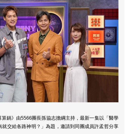
算鍋》由5566團長孫協志擔綱主持，最新一集以「醫學
病就交給各路神明？」為題，邀請到同團成員許孟哲分享