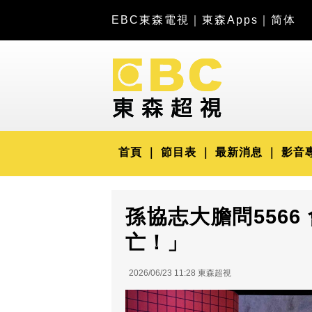
EBC東森電視
｜
東森Apps
｜
简体
首頁
節目表
最新消息
影音
孫協志大膽問5566
亡！」
2026/06/23 11:28 東森超視