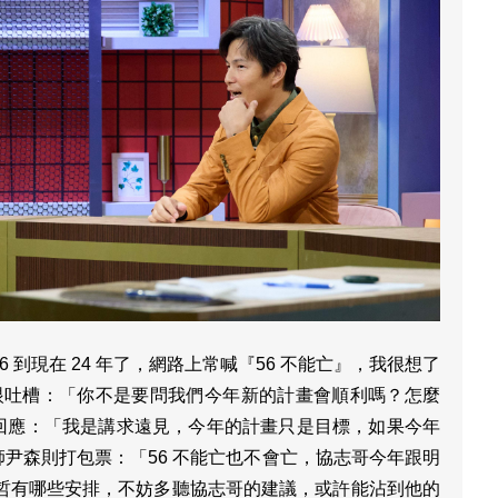
 到現在 24 年了，網路上常喊『56 不能亡』，我很想了
傻眼吐槽：「你不是要問我們今年新的計畫會順利嗎？怎麼
回應：「我是講求遠見，今年的計畫只是目標，如果今年
尹森則打包票：「56 不能亡也不會亡，協志哥今年跟明
孟哲有哪些安排，不妨多聽協志哥的建議，或許能沾到他的