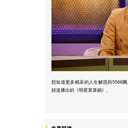
想知道更多精采的人生解惑與5566團
頻道播出的《明星算算鍋》。