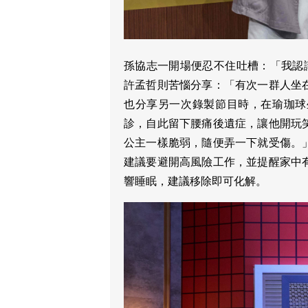
孫協志一開場便忍不住吐槽：「我認識
許孟哲則苦惱分享：「有次一群人坐
也分享另一次錄製節目時，在瑜珈球
診，自此留下腰痛後遺症，讓他開玩
公主一樣脆弱，隨便弄一下就受傷。
建議要避開高風險工作，並提醒家中
響睡眠，建議移除即可化解。