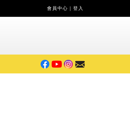
會員中心
｜
登入