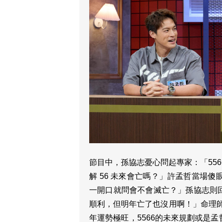
節目中，孫協志憂心問起專家：「5566
解 56 未來會亡嗎？」許孟哲當場
一開口就問會不會滅亡？」孫協志則
順利，但明年亡了也沒用啊！」命理師
年運勢極旺，5566的未來規劃或是