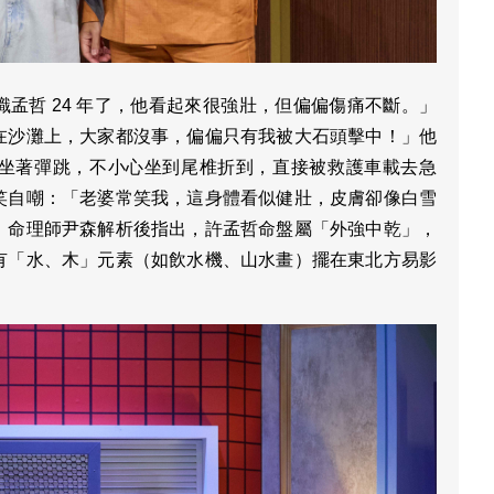
孟哲 24 年了，他看起來很強壯，但偏偏傷痛不斷。」
在沙灘上，大家都沒事，偏偏只有我被大石頭擊中！」他
坐著彈跳，不小心坐到尾椎折到，直接被救護車載去急
笑自嘲：「老婆常笑我，這身體看似健壯，皮膚卻像白雪
」命理師尹森解析後指出，許孟哲命盤屬「外強中乾」，
有「水、木」元素（如飲水機、山水畫）擺在東北方易影