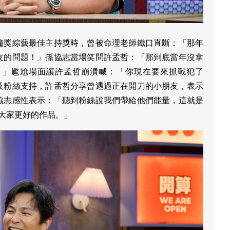
鐘獎綜藝最佳主持獎時，曾被命理老師鐵口直斷：「那年
友的問題！」孫協志當場笑問許孟哲：「那到底當年沒拿
？」尷尬場面讓許孟哲崩潰喊：「你現在要來抓戰犯了
及粉絲支持，許孟哲分享曾遇過正在開刀的小朋友，表示
協志感性表示：「聽到粉絲說我們帶給他們能量，這就是
給大家更好的作品。」