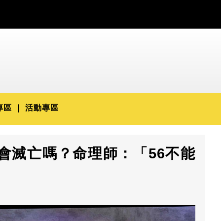
專區
活動專區
 會滅亡嗎？命理師：「56不能