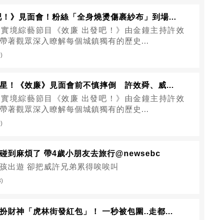
吧！》見面會！粉絲「全身燒燙傷裹紗布」到場...
實境綜藝節目《效廉 出發吧！》由金鐘主持許效
帶著觀眾深入瞭解每個城鎮獨有的歷史...
)
星！《效廉》見面會前不慎摔倒 許效舜、威...
實境綜藝節目《效廉 出發吧！》由金鐘主持許效
帶著觀眾深入瞭解每個城鎮獨有的歷史...
)
碰到麻煩了 帶4歲小朋友去旅行@newsebc
孩出遊 卻把威許兄弟累得唉唉叫
3)
財神「虎林街發紅包」！ 一秒被包圍..走都...