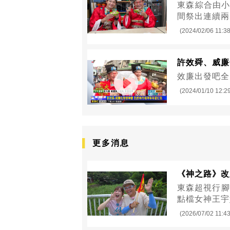
東森綜合由小
間祭出連續兩
(2024/02/06 11:38
許效舜、威廉
效廉出發吧全
(2024/01/10 12:2
更多消息
《神之路》改
東森超視行腳
點檔女神王宇
(2026/07/02 11:43