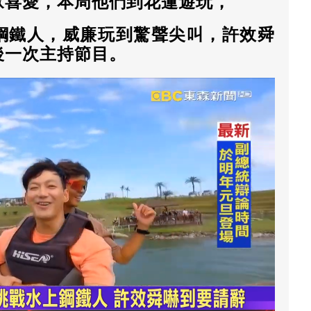
眾喜愛，本周他們到花蓮遊玩，
鋼鐵人，威廉玩到驚聲尖叫，許效舜
後一次主持節目。