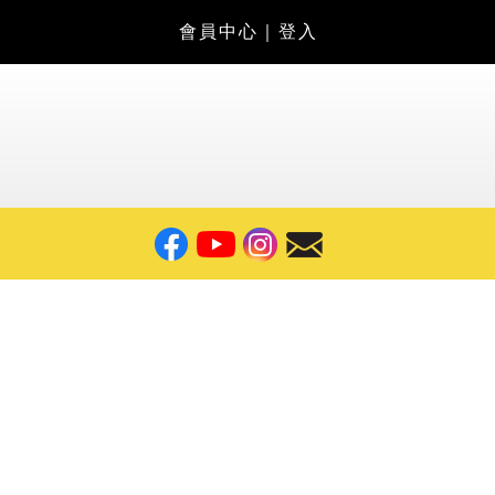
會員中心
｜
登入