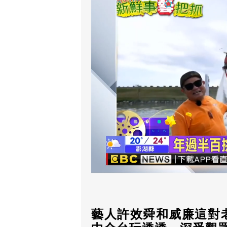
藝人許效舜和威廉這對