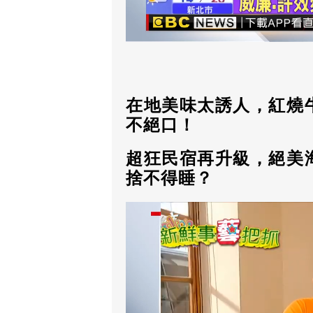
在地美味太誘人，紅燒
不絕口！
超狂民宿再升級，絕美
捨不得睡？