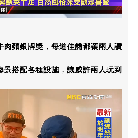
牛肉麵銀牌獎，每道佳餚都讓兩人讚
海景搭配各種設施，讓威許兩人玩到