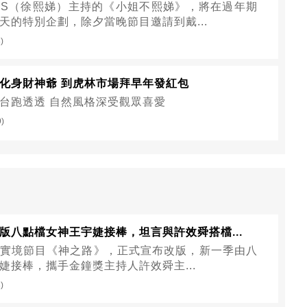
S（徐熙娣）主持的《小姐不熙娣》，將在過年期
天的特別企劃，除夕當晚節目邀請到戴...
)
化身財神爺 到虎林市場拜早年發紅包
台跑透透 自然風格深受觀眾喜愛
9)
版八點檔女神王宇婕接棒，坦言與許效舜搭檔...
實境節目《神之路》，正式宣布改版，新一季由八
婕接棒，攜手金鐘獎主持人許效舜主...
)