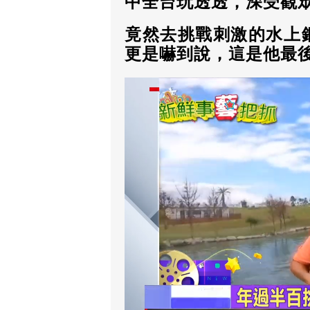
中全台玩透透，深受觀
竟然去挑戰刺激的水上
更是嚇到說，這是他最